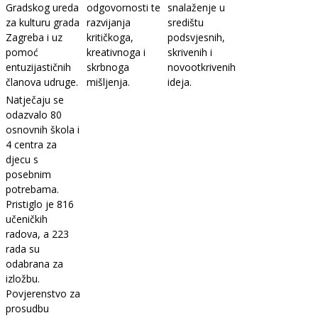
Gradskog ureda
odgovornosti te
snalaženje u
za kulturu grada
razvijanja
središtu
Zagreba i uz
kritičkoga,
podsvjesnih,
pomoć
kreativnoga i
skrivenih i
entuzijastičnih
skrbnoga
novootkrivenih
članova udruge.
mišljenja.
ideja.
Natječaju se
odazvalo 80
osnovnih škola i
4 centra za
djecu s
posebnim
potrebama.
Pristiglo je 816
učeničkih
radova, a 223
rada su
odabrana za
izložbu.
Povjerenstvo za
prosudbu