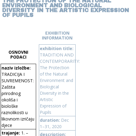
THE PROTECTION OF THE NATURAL
ENVIRONMENT AND BIOLOGICAL
DIVERSITY IN THE ARTISTIC EXPRESSION
OF PUPILS
EXHIBITION
INFORMATION
exhibition title:
OSNOVNI
TRADITION AND
PODACI
CONTEMPORARITY:
The Protection
naziv izložbe:
of the Natural
TRADICIJA I
Environment and
SUVREMENOST:
Biological
Zaštita
Diversity in the
prirodnog
Artistic
okoliša i
Expression of
biološke
Pupils
raznolikosti u
likovnom izričaju
duration:
Dec
djece
1–31, 2020
trajanje:
1. –
description: