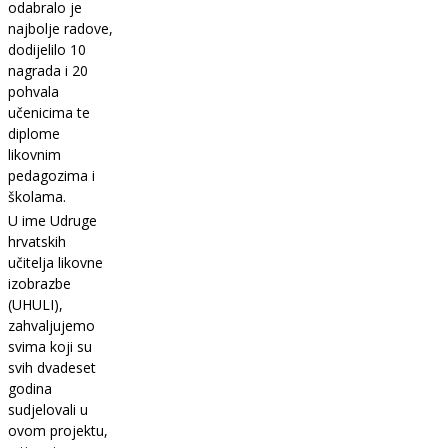
odabralo je
najbolje radove,
dodijelilo 10
nagrada i 20
pohvala
učenicima te
diplome
likovnim
pedagozima i
školama.
U ime Udruge
hrvatskih
učitelja likovne
izobrazbe
(UHULI),
zahvaljujemo
svima koji su
svih dvadeset
godina
sudjelovali u
ovom projektu,