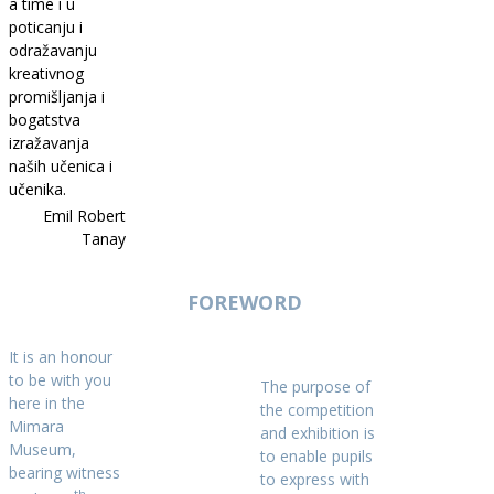
a time i u
poticanju i
odražavanju
kreativnog
promišljanja i
bogatstva
izražavanja
naših učenica i
učenika.
Emil Robert
Tanay
FOREWORD
It is an honour
to be with you
The purpose of
here in the
the competition
Mimara
and exhibition is
Museum,
to enable pupils
bearing witness
to express with
th