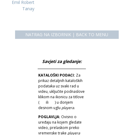
Emil Robert
Tanay
NATRAG NA IZBORNIK | BACK TO MENU
Savjeti za gledanje:
KATALOŠKI PODACI:
Za
prikaz detaljnih kataloških
podataka uz svaki rad u
videu, uključite podnaslove
klikom na ikonicu za titlove
(
ili
) u donjem
desnom uglu
playera
.
POGLAVLJA:
Ovisno o
uređaju na kojem gledate
video, prelaskom preko
vremenske trake
playera