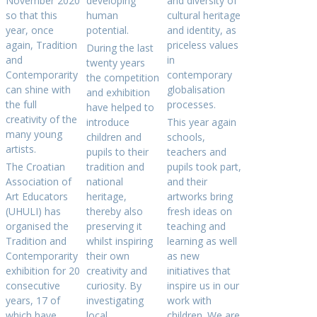
November 2020
developing
and diversity of
so that this
human
cultural heritage
year, once
potential.
and identity, as
again, Tradition
priceless values
During the last
and
in
twenty years
Contemporarity
contemporary
the competition
can shine with
globalisation
and exhibition
the full
processes.
have helped to
creativity of the
introduce
This year again
many young
children and
schools,
artists.
pupils to their
teachers and
The Croatian
tradition and
pupils took part,
Association of
national
and their
Art Educators
heritage,
artworks bring
(UHULI) has
thereby also
fresh ideas on
organised the
preserving it
teaching and
Tradition and
whilst inspiring
learning as well
Contemporarity
their own
as new
exhibition for 20
creativity and
initiatives that
consecutive
curiosity. By
inspire us in our
years, 17 of
investigating
work with
which have
local
children. We are