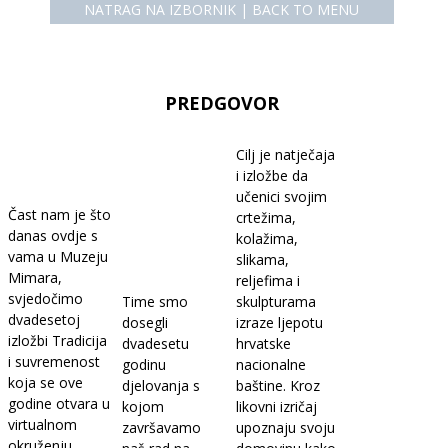
NATRAG NA IZBORNIK | BACK TO MENU
PREDGOVOR
Cilj je natječaja
i izložbe da
učenici svojim
Čast nam je što
crtežima,
danas ovdje s
kolažima,
vama u Muzeju
slikama,
Mimara,
reljefima i
svjedočimo
Time smo
skulpturama
dvadesetoj
dosegli
izraze ljepotu
izložbi Tradicija
dvadesetu
hrvatske
i suvremenost
godinu
nacionalne
koja se ove
djelovanja s
baštine. Kroz
godine otvara u
kojom
likovni izričaj
virtualnom
završavamo
upoznaju svoju
okruženju.