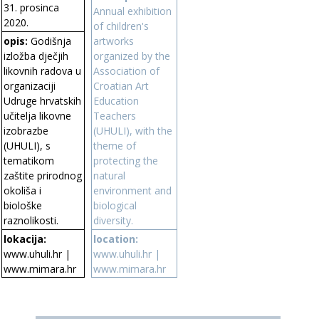
31. prosinca
Annual exhibition
2020.
of children's
artworks
opis:
Godišnja
organized by the
izložba dječjih
Association of
likovnih radova u
Croatian Art
organizaciji
Education
Udruge hrvatskih
Teachers
učitelja likovne
(UHULI), with the
izobrazbe
theme of
(UHULI), s
protecting the
tematikom
natural
zaštite prirodnog
environment and
okoliša i
biological
biološke
diversity.
raznolikosti.
lokacija:
location:
www.uhuli.hr
|
www.uhuli.hr
|
www.mimara.hr
www.mimara.hr