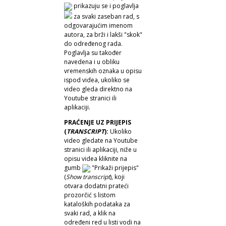
prikazuju se i poglavlja
za svaki zaseban rad, s
odgovarajućim imenom
autora, za brži i lakši "skok"
do određenog rada.
Poglavlja su također
navedena i u obliku
vremenskih oznaka u opisu
ispod videa, ukoliko se
video gleda direktno na
Youtube stranici ili
aplikaciji.
PRAĆENJE UZ PRIJEPIS
(
TRANSCRIPT
):
Ukoliko
video gledate na Youtube
stranici ili aplikaciji, niže u
opisu videa kliknite na
gumb
"Prikaži prijepis"
(
Show transcript
), koji
otvara dodatni prateći
prozorčić s listom
kataloških podataka za
svaki rad, a klik na
određeni red u listi vodi na