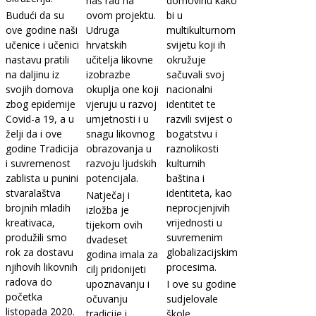
naš rad na
domovinu kako
Budući da su
ovom projektu.
bi u
ove godine naši
Udruga
multikulturnom
učenice i učenici
hrvatskih
svijetu koji ih
nastavu pratili
učitelja likovne
okružuje
na daljinu iz
izobrazbe
sačuvali svoj
svojih domova
okuplja one koji
nacionalni
zbog epidemije
vjeruju u razvoj
identitet te
Covid-a 19, a u
umjetnosti i u
razvili svijest o
želji da i ove
snagu likovnog
bogatstvu i
godine Tradicija
obrazovanja u
raznolikosti
i suvremenost
razvoju ljudskih
kulturnih
zablista u punini
potencijala.
baština i
stvaralaštva
identiteta, kao
Natječaj i
brojnih mladih
neprocjenjivih
izložba je
kreativaca,
vrijednosti u
tijekom ovih
produžili smo
suvremenim
dvadeset
rok za dostavu
globalizacijskim
godina imala za
njihovih likovnih
procesima.
cilj pridonijeti
radova do
upoznavanju i
I ove su godine
početka
očuvanju
sudjelovale
listopada 2020.
tradicije i
škole,