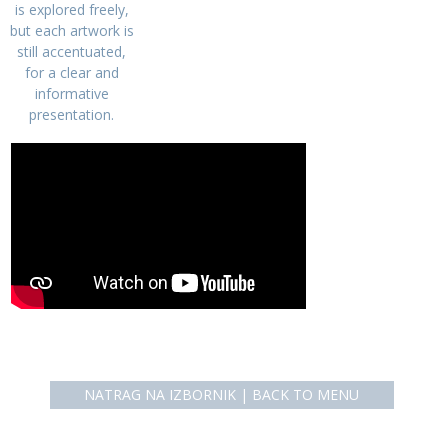
is explored freely,
but each artwork is
still accentuated,
for a clear and
informative
presentation.
NATRAG NA IZBORNIK | BACK TO MENU