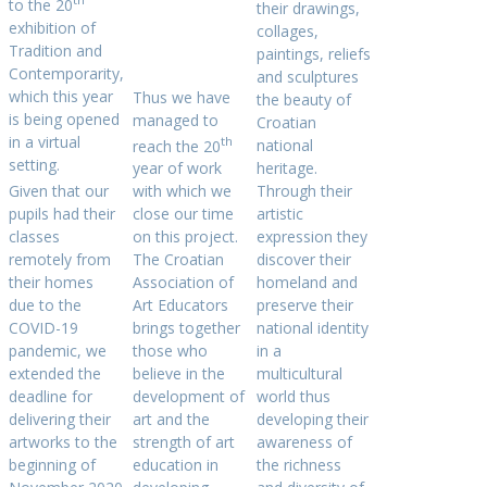
to the 20
their drawings,
exhibition of
collages,
Tradition and
paintings, reliefs
Contemporarity,
and sculptures
which this year
Thus we have
the beauty of
is being opened
managed to
Croatian
in a virtual
th
reach the 20
national
setting.
year of work
heritage.
Given that our
with which we
Through their
pupils had their
close our time
artistic
classes
on this project.
expression they
remotely from
The Croatian
discover their
their homes
Association of
homeland and
due to the
Art Educators
preserve their
COVID-19
brings together
national identity
pandemic, we
those who
in a
extended the
believe in the
multicultural
deadline for
development of
world thus
delivering their
art and the
developing their
artworks to the
strength of art
awareness of
beginning of
education in
the richness