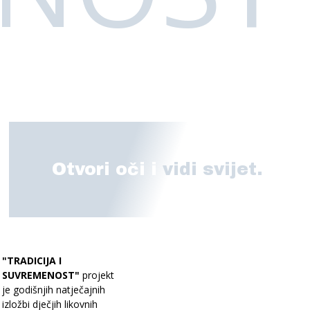
Otvori oči i
vidi svijet.
"TRADICIJA I
SUVREMENOST"
projekt
je godišnjih natječajnih
izložbi dječjih likovnih