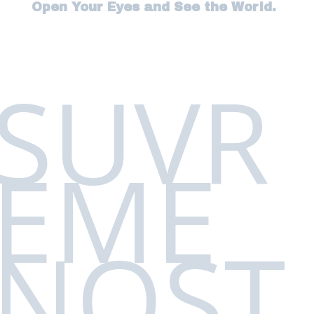
Open Your Eyes and See the World.
SUVR
EME
NOST