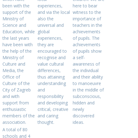
been with the
experiences,
here to bear
support of the
and via the local
witness to the
Ministry of
also the
importance of
Science and
universal and
teachers in the
Education, while
global
achievements
the last years
experiences,
of pupils. The
have been with
they are
achievements
the help of the
encouraged to
of pupils show
Ministry of
recognise and
a self-
Culture and
value cultural
awareness of
Media, the
differences,
the individual
Office of
thus attaining
and their ability
Culture of the
understanding
to manoeuvre
City of Zagreb
and
in the middle of
and with
responsibility
subconscious,
support from
and developing
hidden and
enthusiastic
critical, creative
newly
members of the
and caring
discovered
association.
thought.
ideas.
A total of 80
schools and 4