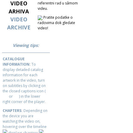
VIDEO
referentni rad u sâmom
videu.
ARHIVA
Pratite podatke o
VIDEO
radovima dok gledate
ARCHIVE
video!
Viewing tips:
CATALOGUE
INFORMATION:
To
display detailed catalog
information for each
artwork in the video, turn
on subtitles by clicking on
the closed captions icon (
or
) in the lower
right corner of the player.
CHAPTERS:
Depending on
the device you are
watching the video on,
hovering over the timeline
displays chapters