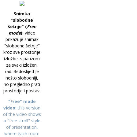
Snimka
"slobodne
šetnje" (
Free
mode
):
video
prikazuje snimak
"slobodne šetnje"
kroz sve prostorije
izložbe, s pauzom
za svaki izloženi
rad. Redoslijed je
nešto slobodniji,
no pregledno prati
prostorije i postav.
"Free" mode
video:
this version
of the video shows
a "free stroll" style
of presentation,
where each room