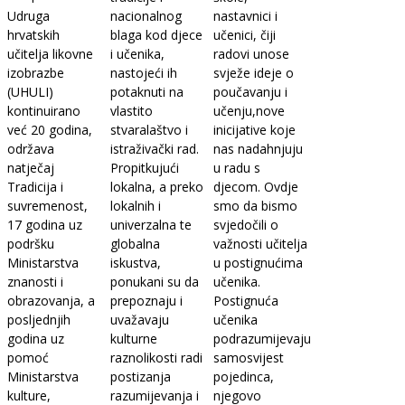
Udruga
nacionalnog
nastavnici i
hrvatskih
blaga kod djece
učenici, čiji
učitelja likovne
i učenika,
radovi unose
izobrazbe
nastojeći ih
svježe ideje o
(UHULI)
potaknuti na
poučavanju i
kontinuirano
vlastito
učenju,nove
već 20 godina,
stvaralaštvo i
inicijative koje
održava
istraživački rad.
nas nadahnjuju
natječaj
Propitkujući
u radu s
Tradicija i
lokalna, a preko
djecom. Ovdje
suvremenost,
lokalnih i
smo da bismo
17 godina uz
univerzalna te
svjedočili o
podršku
globalna
važnosti učitelja
Ministarstva
iskustva,
u postignućima
znanosti i
ponukani su da
učenika.
obrazovanja, a
prepoznaju i
Postignuća
posljednjih
uvažavaju
učenika
godina uz
kulturne
podrazumijevaju
pomoć
raznolikosti radi
samosvijest
Ministarstva
postizanja
pojedinca,
kulture,
razumijevanja i
njegovo