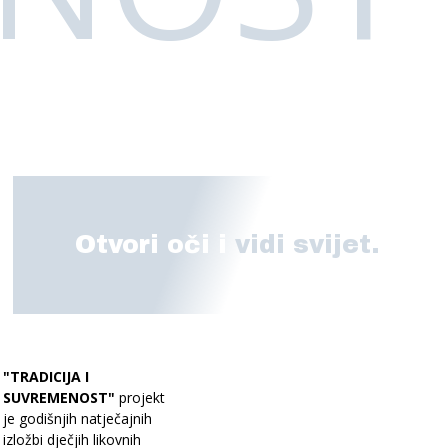
Otvori oči i
vidi svijet.
"TRADICIJA I
SUVREMENOST"
projekt
je godišnjih natječajnih
izložbi dječjih likovnih