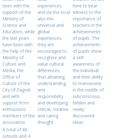
been with the
experiences,
here to bear
support of the
and via the local
witness to the
Ministry of
also the
importance of
Science and
universal and
teachers in the
Education, while
global
achievements
the last years
experiences,
of pupils. The
have been with
they are
achievements
the help of the
encouraged to
of pupils show
Ministry of
recognise and
a self-
Culture and
value cultural
awareness of
Media, the
differences,
the individual
Office of
thus attaining
and their ability
Culture of the
understanding
to manoeuvre
City of Zagreb
and
in the middle of
and with
responsibility
subconscious,
support from
and developing
hidden and
enthusiastic
critical, creative
newly
members of the
and caring
discovered
association.
thought.
ideas.
A total of 80
schools and 4