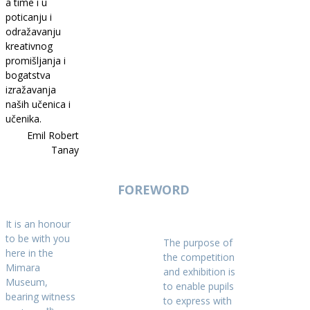
a time i u
poticanju i
odražavanju
kreativnog
promišljanja i
bogatstva
izražavanja
naših učenica i
učenika.
Emil Robert
Tanay
FOREWORD
It is an honour
to be with you
The purpose of
here in the
the competition
Mimara
and exhibition is
Museum,
to enable pupils
bearing witness
to express with
th