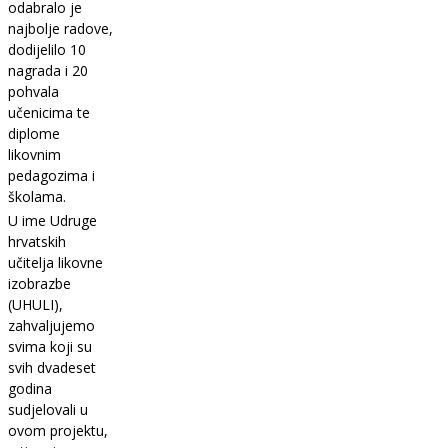
odabralo je
najbolje radove,
dodijelilo 10
nagrada i 20
pohvala
učenicima te
diplome
likovnim
pedagozima i
školama.
U ime Udruge
hrvatskih
učitelja likovne
izobrazbe
(UHULI),
zahvaljujemo
svima koji su
svih dvadeset
godina
sudjelovali u
ovom projektu,