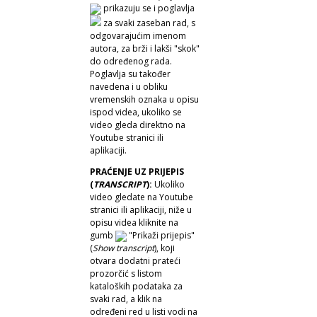
prikazuju se i poglavlja
za svaki zaseban rad, s
odgovarajućim imenom
autora, za brži i lakši "skok"
do određenog rada.
Poglavlja su također
navedena i u obliku
vremenskih oznaka u opisu
ispod videa, ukoliko se
video gleda direktno na
Youtube stranici ili
aplikaciji.
PRAĆENJE UZ PRIJEPIS
(
TRANSCRIPT
):
Ukoliko
video gledate na Youtube
stranici ili aplikaciji, niže u
opisu videa kliknite na
gumb
"Prikaži prijepis"
(
Show transcript
), koji
otvara dodatni prateći
prozorčić s listom
kataloških podataka za
svaki rad, a klik na
određeni red u listi vodi na