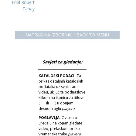
Emil Robert
Tanay
NATRAG NA IZBORNIK | BACK TO MENU
Savjeti za gledanje:
KATALOŠKI PODACI:
Za
prikaz detaljnih kataloških
podataka uz svaki rad u
videu, uključite podnaslove
klikom na ikonicu za titlove
(
ili
) u donjem
desnom uglu
playera
.
POGLAVLJA:
Ovisno o
uređaju na kojem gledate
video, prelaskom preko
vremenske trake
playera