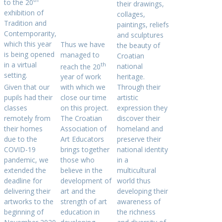
to the 20
their drawings,
exhibition of
collages,
Tradition and
paintings, reliefs
Contemporarity,
and sculptures
which this year
Thus we have
the beauty of
is being opened
managed to
Croatian
in a virtual
th
reach the 20
national
setting.
year of work
heritage.
Given that our
with which we
Through their
pupils had their
close our time
artistic
classes
on this project.
expression they
remotely from
The Croatian
discover their
their homes
Association of
homeland and
due to the
Art Educators
preserve their
COVID-19
brings together
national identity
pandemic, we
those who
in a
extended the
believe in the
multicultural
deadline for
development of
world thus
delivering their
art and the
developing their
artworks to the
strength of art
awareness of
beginning of
education in
the richness