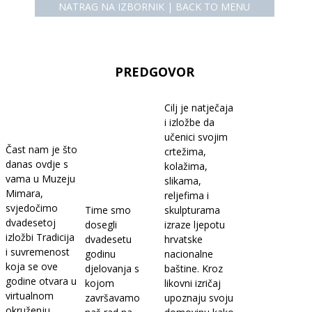
NATRAG NA IZBORNIK | BACK TO MENU
PREDGOVOR
Cilj je natječaja
i izložbe da
učenici svojim
Čast nam je što
crtežima,
danas ovdje s
kolažima,
vama u Muzeju
slikama,
Mimara,
reljefima i
svjedočimo
Time smo
skulpturama
dvadesetoj
dosegli
izraze ljepotu
izložbi Tradicija
dvadesetu
hrvatske
i suvremenost
godinu
nacionalne
koja se ove
djelovanja s
baštine. Kroz
godine otvara u
kojom
likovni izričaj
virtualnom
završavamo
upoznaju svoju
okruženju.