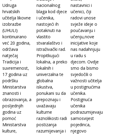
Udruga
nacionalnog
nastavnici i
hrvatskih
blaga kod djece
učenici, čiji
učitelja likovne
i učenika,
radovi unose
izobrazbe
nastojeći ih
svježe ideje o
(UHULI)
potaknuti na
poučavanju i
kontinuirano
vlastito
učenju,nove
već 20 godina,
stvaralaštvo i
inicijative koje
održava
istraživački rad.
nas nadahnjuju
natječaj
Propitkujući
u radu s
Tradicija i
lokalna, a preko
djecom. Ovdje
suvremenost,
lokalnih i
smo da bismo
17 godina uz
univerzalna te
svjedočili o
podršku
globalna
važnosti učitelja
Ministarstva
iskustva,
u postignućima
znanosti i
ponukani su da
učenika.
obrazovanja, a
prepoznaju i
Postignuća
posljednjih
uvažavaju
učenika
godina uz
kulturne
podrazumijevaju
pomoć
raznolikosti radi
samosvijest
Ministarstva
postizanja
pojedinca,
kulture,
razumijevanja i
njegovo