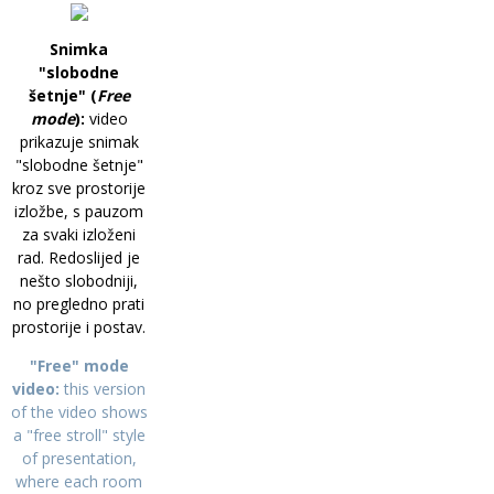
Snimka
"slobodne
šetnje" (
Free
mode
):
video
prikazuje snimak
"slobodne šetnje"
kroz sve prostorije
izložbe, s pauzom
za svaki izloženi
rad. Redoslijed je
nešto slobodniji,
no pregledno prati
prostorije i postav.
"Free" mode
video:
this version
of the video shows
a "free stroll" style
of presentation,
where each room