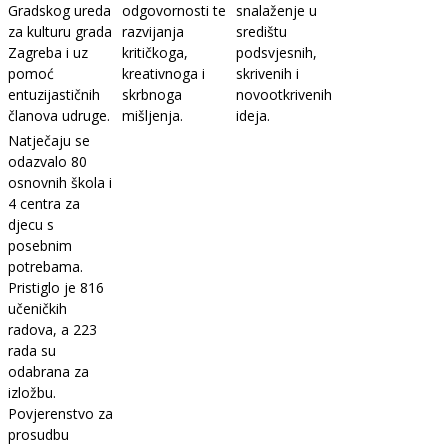
Gradskog ureda
odgovornosti te
snalaženje u
za kulturu grada
razvijanja
središtu
Zagreba i uz
kritičkoga,
podsvjesnih,
pomoć
kreativnoga i
skrivenih i
entuzijastičnih
skrbnoga
novootkrivenih
članova udruge.
mišljenja.
ideja.
Natječaju se
odazvalo 80
osnovnih škola i
4 centra za
djecu s
posebnim
potrebama.
Pristiglo je 816
učeničkih
radova, a 223
rada su
odabrana za
izložbu.
Povjerenstvo za
prosudbu