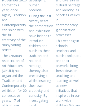
November 2020
developing
and diversity of
so that this
human
cultural heritage
year, once
potential.
and identity, as
again, Tradition
priceless values
During the last
and
in
twenty years
Contemporarity
contemporary
the competition
can shine with
globalisation
and exhibition
the full
processes.
have helped to
creativity of the
introduce
This year again
many young
children and
schools,
artists.
pupils to their
teachers and
The Croatian
tradition and
pupils took part,
Association of
national
and their
Art Educators
heritage,
artworks bring
(UHULI) has
thereby also
fresh ideas on
organised the
preserving it
teaching and
Tradition and
whilst inspiring
learning as well
Contemporarity
their own
as new
exhibition for 20
creativity and
initiatives that
consecutive
curiosity. By
inspire us in our
years, 17 of
investigating
work with
which have
local
children. We are