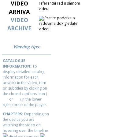
VIDEO
referentni rad u sâmom
videu.
ARHIVA
Pratite podatke o
VIDEO
radovima dok gledate
ARCHIVE
video!
Viewing tips:
CATALOGUE
INFORMATION:
To
display detailed catalog
information for each
artwork in the video, turn
on subtitles by clicking on
the closed captions icon (
or
) in the lower
right corner of the player.
CHAPTERS:
Depending on
the device you are
watching the video on,
hovering over the timeline
displays chapters