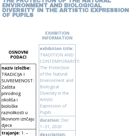
THE PROTECTION OF THE NATURAL
ENVIRONMENT AND BIOLOGICAL
DIVERSITY IN THE ARTISTIC EXPRESSION
OF PUPILS
EXHIBITION
INFORMATION
exhibition title:
OSNOVNI
TRADITION AND
PODACI
CONTEMPORARITY:
The Protection
naziv izložbe:
of the Natural
TRADICIJA I
Environment and
SUVREMENOST:
Biological
Zaštita
Diversity in the
prirodnog
Artistic
okoliša i
Expression of
biološke
Pupils
raznolikosti u
likovnom izričaju
duration:
Dec
djece
1–31, 2020
trajanje:
1. –
description: