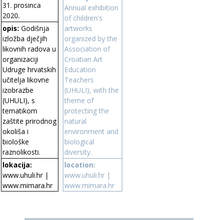
31. prosinca
Annual exhibition
2020.
of children's
artworks
opis:
Godišnja
organized by the
izložba dječjih
Association of
likovnih radova u
Croatian Art
organizaciji
Education
Udruge hrvatskih
Teachers
učitelja likovne
(UHULI), with the
izobrazbe
theme of
(UHULI), s
protecting the
tematikom
natural
zaštite prirodnog
environment and
okoliša i
biological
biološke
diversity.
raznolikosti.
lokacija:
location:
www.uhuli.hr
|
www.uhuli.hr
|
www.mimara.hr
www.mimara.hr