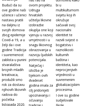
naš rad na
domovinu kako
Budući da su
ovom projektu.
bi u
ove godine naši
Udruga
multikulturnom
učenice i učenici
hrvatskih
svijetu koji ih
nastavu pratili
učitelja likovne
okružuje
na daljinu iz
izobrazbe
sačuvali svoj
svojih domova
okuplja one koji
nacionalni
zbog epidemije
vjeruju u razvoj
identitet te
Covid-a 19, a u
umjetnosti i u
razvili svijest o
želji da i ove
snagu likovnog
bogatstvu i
godine Tradicija
obrazovanja u
raznolikosti
i suvremenost
razvoju ljudskih
kulturnih
zablista u punini
potencijala.
baština i
stvaralaštva
identiteta, kao
Natječaj i
brojnih mladih
neprocjenjivih
izložba je
kreativaca,
vrijednosti u
tijekom ovih
produžili smo
suvremenim
dvadeset
rok za dostavu
globalizacijskim
godina imala za
njihovih likovnih
procesima.
cilj pridonijeti
radova do
upoznavanju i
I ove su godine
početka
očuvanju
sudjelovale
listopada 2020.
tradicije i
škole,