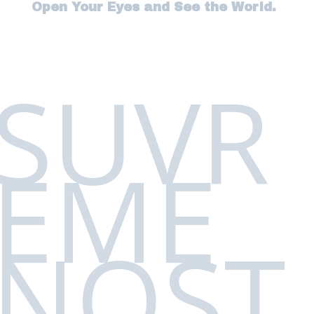
Open Your Eyes and See the World.
SUVR
EME
NOST