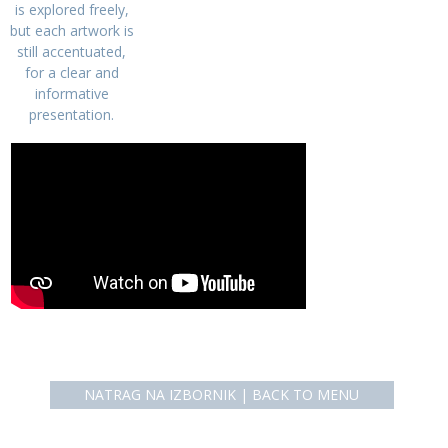
is explored freely,
but each artwork is
still accentuated,
for a clear and
informative
presentation.
NATRAG NA IZBORNIK | BACK TO MENU