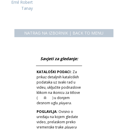
Emil Robert
Tanay
NATRAG NA IZBORNIK | BACK TO MENU
Savjeti za gledanje:
KATALOŠKI PODACI:
Za
prikaz detaljnih kataloških
podataka uz svaki rad u
videu, uključite podnaslove
klikom na ikonicu za titlove
(
ili
) u donjem
desnom uglu
playera
.
POGLAVLJA:
Ovisno o
uređaju na kojem gledate
video, prelaskom preko
vremenske trake
playera