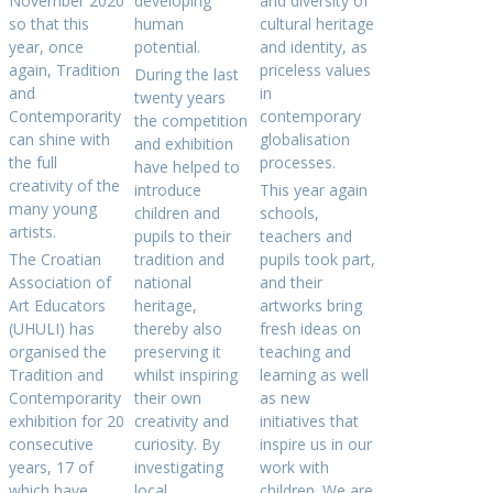
November 2020
developing
and diversity of
so that this
human
cultural heritage
year, once
potential.
and identity, as
again, Tradition
priceless values
During the last
and
in
twenty years
Contemporarity
contemporary
the competition
can shine with
globalisation
and exhibition
the full
processes.
have helped to
creativity of the
introduce
This year again
many young
children and
schools,
artists.
pupils to their
teachers and
The Croatian
tradition and
pupils took part,
Association of
national
and their
Art Educators
heritage,
artworks bring
(UHULI) has
thereby also
fresh ideas on
organised the
preserving it
teaching and
Tradition and
whilst inspiring
learning as well
Contemporarity
their own
as new
exhibition for 20
creativity and
initiatives that
consecutive
curiosity. By
inspire us in our
years, 17 of
investigating
work with
which have
local
children. We are