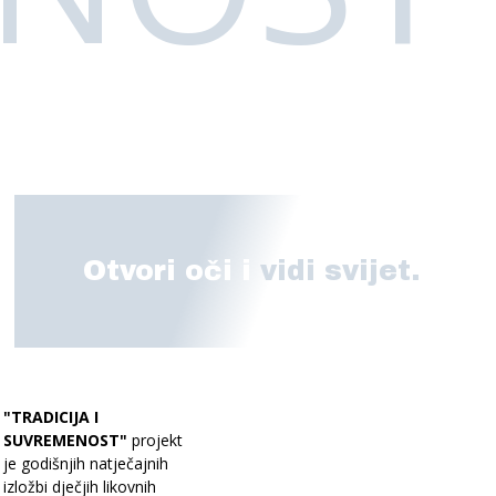
Otvori oči i
vidi svijet.
"TRADICIJA I
SUVREMENOST"
projekt
je godišnjih natječajnih
izložbi dječjih likovnih