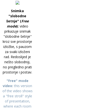
Snimka
"slobodne
šetnje" (
Free
mode
):
video
prikazuje snimak
"slobodne šetnje"
kroz sve prostorije
izložbe, s pauzom
za svaki izloženi
rad. Redoslijed je
nešto slobodniji,
no pregledno prati
prostorije i postav.
"Free" mode
video:
this version
of the video shows
a "free stroll" style
of presentation,
where each room