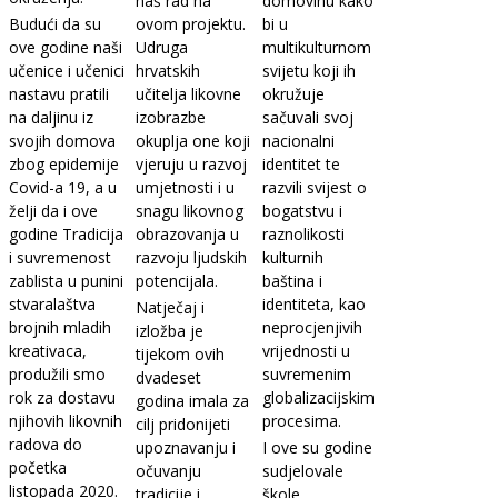
naš rad na
domovinu kako
Budući da su
ovom projektu.
bi u
ove godine naši
Udruga
multikulturnom
učenice i učenici
hrvatskih
svijetu koji ih
nastavu pratili
učitelja likovne
okružuje
na daljinu iz
izobrazbe
sačuvali svoj
svojih domova
okuplja one koji
nacionalni
zbog epidemije
vjeruju u razvoj
identitet te
Covid-a 19, a u
umjetnosti i u
razvili svijest o
želji da i ove
snagu likovnog
bogatstvu i
godine Tradicija
obrazovanja u
raznolikosti
i suvremenost
razvoju ljudskih
kulturnih
zablista u punini
potencijala.
baština i
stvaralaštva
identiteta, kao
Natječaj i
brojnih mladih
neprocjenjivih
izložba je
kreativaca,
vrijednosti u
tijekom ovih
produžili smo
suvremenim
dvadeset
rok za dostavu
globalizacijskim
godina imala za
njihovih likovnih
procesima.
cilj pridonijeti
radova do
upoznavanju i
I ove su godine
početka
očuvanju
sudjelovale
listopada 2020.
tradicije i
škole,