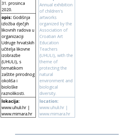
31. prosinca
Annual exhibition
2020.
of children's
artworks
opis:
Godišnja
organized by the
izložba dječjih
Association of
likovnih radova u
Croatian Art
organizaciji
Education
Udruge hrvatskih
Teachers
učitelja likovne
(UHULI), with the
izobrazbe
theme of
(UHULI), s
protecting the
tematikom
natural
zaštite prirodnog
environment and
okoliša i
biological
biološke
diversity.
raznolikosti.
lokacija:
location:
www.uhuli.hr
|
www.uhuli.hr
|
www.mimara.hr
www.mimara.hr