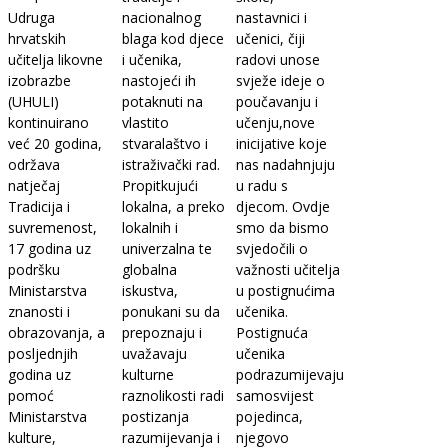
Udruga
nacionalnog
nastavnici i
hrvatskih
blaga kod djece
učenici, čiji
učitelja likovne
i učenika,
radovi unose
izobrazbe
nastojeći ih
svježe ideje o
(UHULI)
potaknuti na
poučavanju i
kontinuirano
vlastito
učenju,nove
već 20 godina,
stvaralaštvo i
inicijative koje
održava
istraživački rad.
nas nadahnjuju
natječaj
Propitkujući
u radu s
Tradicija i
lokalna, a preko
djecom. Ovdje
suvremenost,
lokalnih i
smo da bismo
17 godina uz
univerzalna te
svjedočili o
podršku
globalna
važnosti učitelja
Ministarstva
iskustva,
u postignućima
znanosti i
ponukani su da
učenika.
obrazovanja, a
prepoznaju i
Postignuća
posljednjih
uvažavaju
učenika
godina uz
kulturne
podrazumijevaju
pomoć
raznolikosti radi
samosvijest
Ministarstva
postizanja
pojedinca,
kulture,
razumijevanja i
njegovo