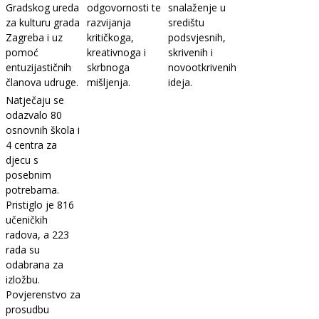
Gradskog ureda
odgovornosti te
snalaženje u
za kulturu grada
razvijanja
središtu
Zagreba i uz
kritičkoga,
podsvjesnih,
pomoć
kreativnoga i
skrivenih i
entuzijastičnih
skrbnoga
novootkrivenih
članova udruge.
mišljenja.
ideja.
Natječaju se
odazvalo 80
osnovnih škola i
4 centra za
djecu s
posebnim
potrebama.
Pristiglo je 816
učeničkih
radova, a 223
rada su
odabrana za
izložbu.
Povjerenstvo za
prosudbu