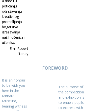
a time i u
poticanju i
odražavanju
kreativnog
promišljanja i
bogatstva
izražavanja
naših učenica i
učenika.
Emil Robert
Tanay
FOREWORD
It is an honour
to be with you
The purpose of
here in the
the competition
Mimara
and exhibition is
Museum,
to enable pupils
bearing witness
to express with
th