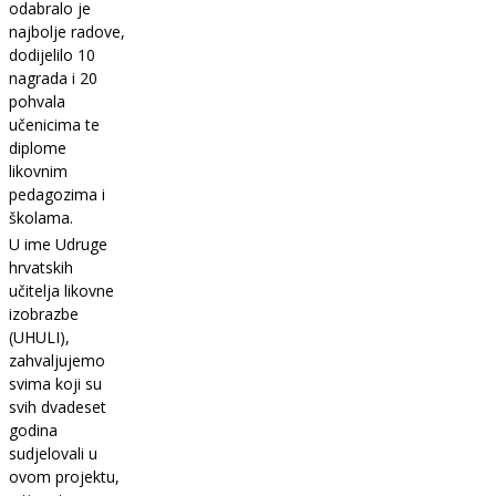
odabralo je
najbolje radove,
dodijelilo 10
nagrada i 20
pohvala
učenicima te
diplome
likovnim
pedagozima i
školama.
U ime Udruge
hrvatskih
učitelja likovne
izobrazbe
(UHULI),
zahvaljujemo
svima koji su
svih dvadeset
godina
sudjelovali u
ovom projektu,