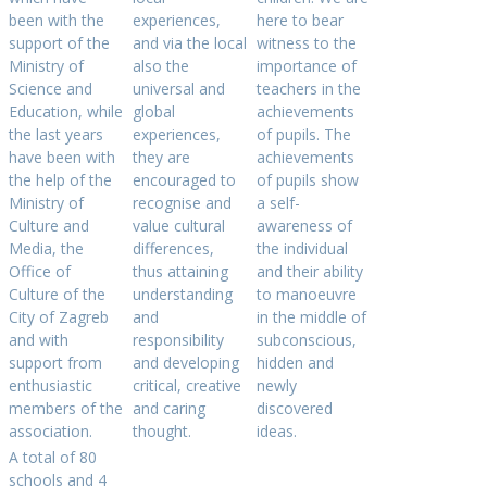
been with the
experiences,
here to bear
support of the
and via the local
witness to the
Ministry of
also the
importance of
Science and
universal and
teachers in the
Education, while
global
achievements
the last years
experiences,
of pupils. The
have been with
they are
achievements
the help of the
encouraged to
of pupils show
Ministry of
recognise and
a self-
Culture and
value cultural
awareness of
Media, the
differences,
the individual
Office of
thus attaining
and their ability
Culture of the
understanding
to manoeuvre
City of Zagreb
and
in the middle of
and with
responsibility
subconscious,
support from
and developing
hidden and
enthusiastic
critical, creative
newly
members of the
and caring
discovered
association.
thought.
ideas.
A total of 80
schools and 4