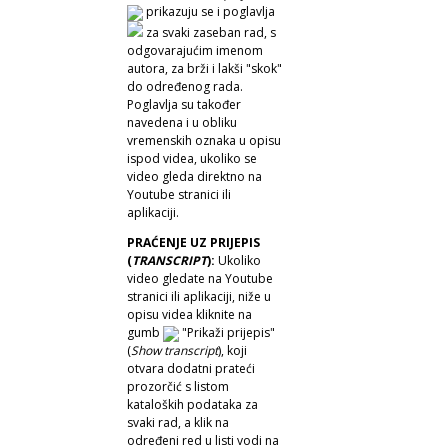
prikazuju se i poglavlja
za svaki zaseban rad, s
odgovarajućim imenom
autora, za brži i lakši "skok"
do određenog rada.
Poglavlja su također
navedena i u obliku
vremenskih oznaka u opisu
ispod videa, ukoliko se
video gleda direktno na
Youtube stranici ili
aplikaciji.
PRAĆENJE UZ PRIJEPIS
(
TRANSCRIPT
):
Ukoliko
video gledate na Youtube
stranici ili aplikaciji, niže u
opisu videa kliknite na
gumb
"Prikaži prijepis"
(
Show transcript
), koji
otvara dodatni prateći
prozorčić s listom
kataloških podataka za
svaki rad, a klik na
određeni red u listi vodi na