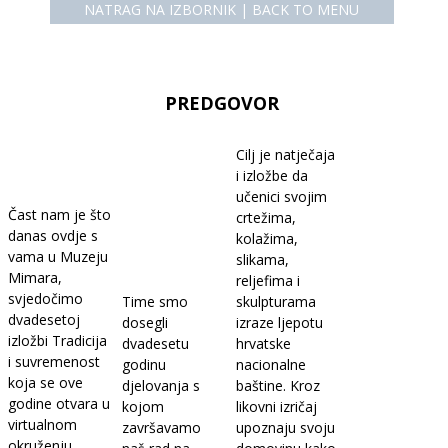
NATRAG NA IZBORNIK | BACK TO MENU
PREDGOVOR
Cilj je natječaja
i izložbe da
učenici svojim
Čast nam je što
crtežima,
danas ovdje s
kolažima,
vama u Muzeju
slikama,
Mimara,
reljefima i
svjedočimo
Time smo
skulpturama
dvadesetoj
dosegli
izraze ljepotu
izložbi Tradicija
dvadesetu
hrvatske
i suvremenost
godinu
nacionalne
koja se ove
djelovanja s
baštine. Kroz
godine otvara u
kojom
likovni izričaj
virtualnom
završavamo
upoznaju svoju
okruženju.