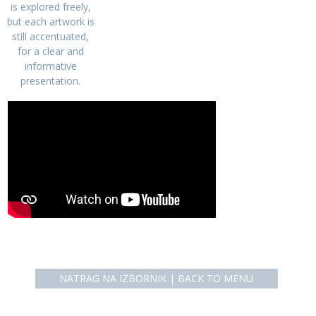
is explored freely,
but each artwork is
still accentuated,
for a clear and
informative
presentation.
NATRAG NA IZBORNIK | BACK TO MENU