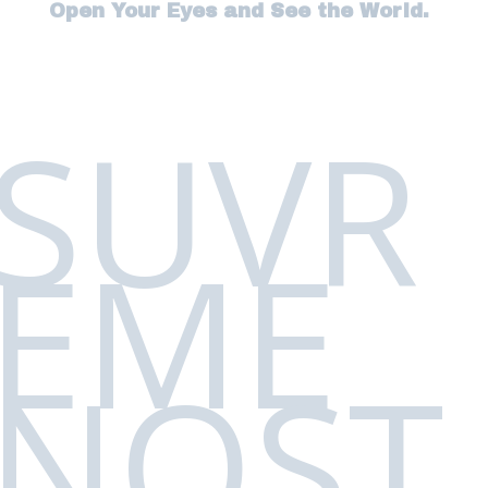
Open Your Eyes and See the World.
SUVR
EME
NOST