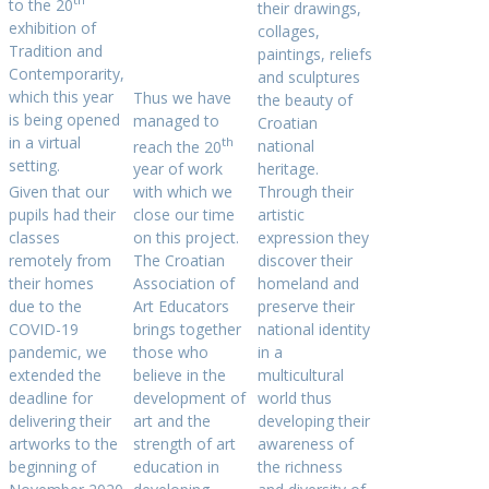
to the 20
their drawings,
exhibition of
collages,
Tradition and
paintings, reliefs
Contemporarity,
and sculptures
which this year
Thus we have
the beauty of
is being opened
managed to
Croatian
in a virtual
th
reach the 20
national
setting.
year of work
heritage.
Given that our
with which we
Through their
pupils had their
close our time
artistic
classes
on this project.
expression they
remotely from
The Croatian
discover their
their homes
Association of
homeland and
due to the
Art Educators
preserve their
COVID-19
brings together
national identity
pandemic, we
those who
in a
extended the
believe in the
multicultural
deadline for
development of
world thus
delivering their
art and the
developing their
artworks to the
strength of art
awareness of
beginning of
education in
the richness