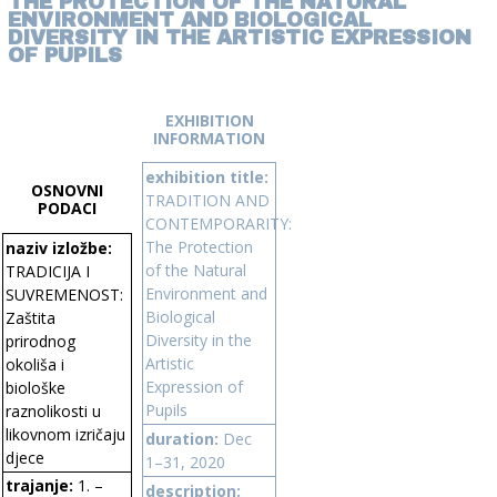
THE PROTECTION OF THE NATURAL
ENVIRONMENT AND BIOLOGICAL
DIVERSITY IN THE ARTISTIC EXPRESSION
OF PUPILS
EXHIBITION
INFORMATION
exhibition title:
OSNOVNI
TRADITION AND
PODACI
CONTEMPORARITY:
The Protection
naziv izložbe:
of the Natural
TRADICIJA I
Environment and
SUVREMENOST:
Biological
Zaštita
Diversity in the
prirodnog
Artistic
okoliša i
Expression of
biološke
Pupils
raznolikosti u
likovnom izričaju
duration:
Dec
djece
1–31, 2020
trajanje:
1. –
description: