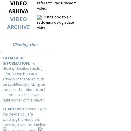
VIDEO
referentni rad u sâmom
videu.
ARHIVA
Pratite podatke o
VIDEO
radovima dok gledate
ARCHIVE
video!
Viewing tips:
CATALOGUE
INFORMATION:
To
display detailed catalog
information for each
artwork in the video, turn
on subtitles by clicking on
the closed captions icon (
or
) in the lower
right corner of the player.
CHAPTERS:
Depending on
the device you are
watching the video on,
hovering over the timeline
displays chapters